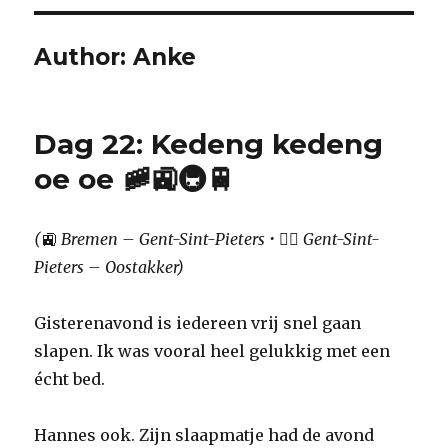
Author:
Anke
Dag 22: Kedeng kedeng
oe oe 🚞🚉🚇🚆
(
🚉
Bremen – Gent-Sint-Pieters •
🚴‍♀️
Gent-Sint-
Pieters – Oostakker)
Gisterenavond is iedereen vrij snel gaan
slapen. Ik was vooral heel gelukkig met een
écht bed.
Hannes ook. Zijn slaapmatje had de avond