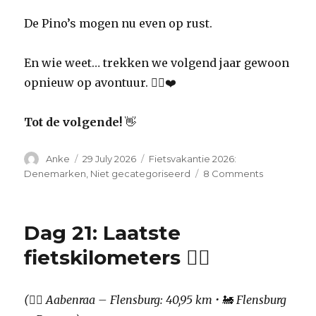
De Pino’s mogen nu even op rust.
En wie weet… trekken we volgend jaar gewoon
opnieuw op avontuur. 🚴‍♀️❤️
Tot de volgende!
👋
Author
Anke
Posted
29 July 2026
Categories
Fietsvakantie 2026:
on
Denemarken
,
Niet gecategoriseerd
8 Comments
on
Dag
22:
Kedeng
Dag 21: Laatste
kedeng
oe
fietskilometers 🚴‍♀️
oe 🚞
🚉
🚇
(
🚴‍♀️
Aabenraa – Flensburg: 40,95 km •
🚂
Flensburg
🚆