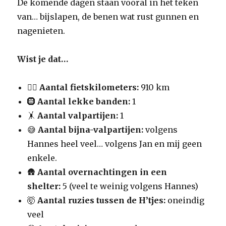
De komende dagen staan vooral in het teken
van… bijslapen, de benen wat rust gunnen en
nagenieten.
Wist je dat…
🚴‍♀️
Aantal fietskilometers:
910 km
🛞
Aantal lekke banden:
1
🤸
Aantal valpartijen:
1
😅
Aantal bijna-valpartijen:
volgens
Hannes heel veel… volgens Jan en mij geen
enkele.
🛖
Aantal overnachtingen in een
shelter:
5 (veel te weinig volgens Hannes)
🤯
Aantal ruzies tussen de H’tjes:
oneindig
veel