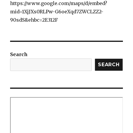
https://www.google.com/maps/d/embed?
mid=1XjJXs0RLPw-G6oeXqd7ZWCLZZ2-
90sdS&ehbc=2E312F
Search
SEARCH