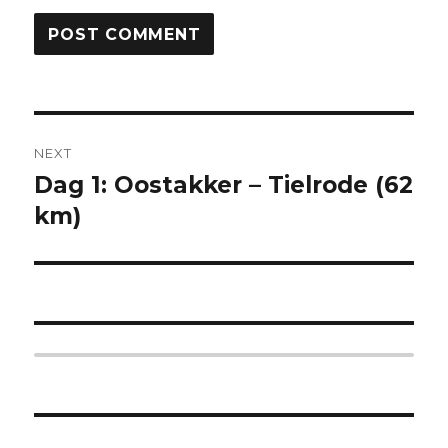
Post
NEXT
navigation
Dag 1: Oostakker – Tielrode (62
Next
km)
post: