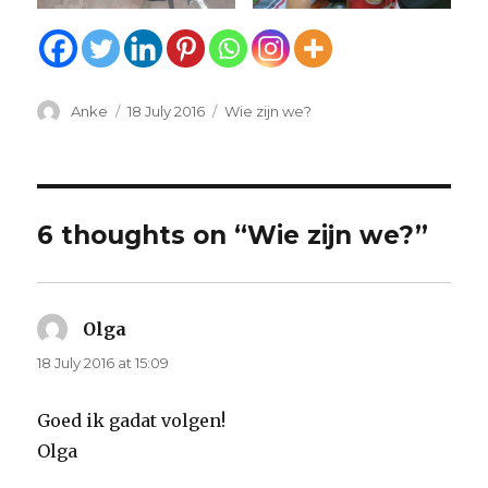
Author
Anke
Posted
18 July 2016
Categories
Wie zijn we?
on
6 thoughts on “Wie zijn we?”
Olga
says:
18 July 2016 at 15:09
Goed ik gadat volgen!
Olga