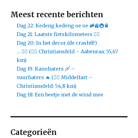
Meest recente berichten
Dag 22: Kedeng kedeng oe oe 🚞🚉🚇🚆
Dag 21: Laatste fietskilometers 🚴‍♀️
Dag 20: In het decor (de crash🫣)
… 🚴‍♀️ (🚴‍♀️ Christiansfeld – Aabenraa: 55,67
km)
Dag 19: Kanohaters 🛶 –
vuurhaters 🔥 (🚴‍♀️ Middelfart –
Christiansfeld: 54,8 km)
Dag 18: Een beetje met de wind mee
Categorieën