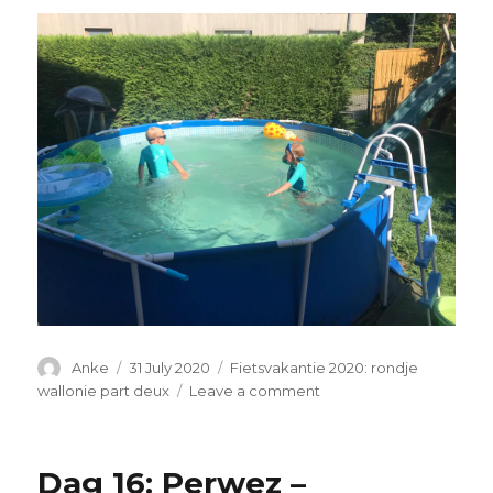
Author
Anke
Posted
31 July 2020
Categories
Fietsvakantie 2020: rondje
on
wallonie part deux
Leave a comment
on
Dag
17:
Ruisbroek
Dag 16: Perwez –
–