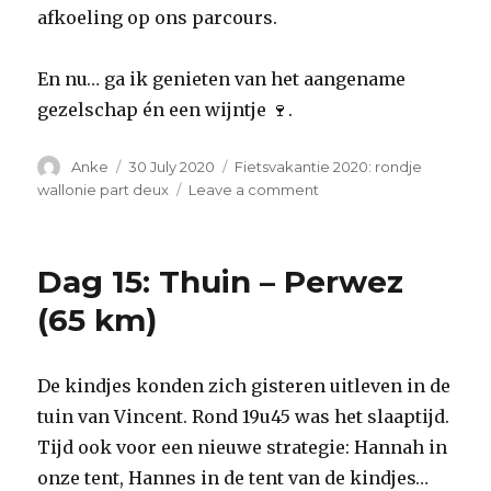
afkoeling op ons parcours.
En nu… ga ik genieten van het aangename
gezelschap én een wijntje 🍷.
Author
Anke
Posted
30 July 2020
Categories
Fietsvakantie 2020: rondje
on
wallonie part deux
Leave a comment
on
Dag
16:
Perwez
Dag 15: Thuin – Perwez
–
Ruisbroek
(65 km)
(61
km)
De kindjes konden zich gisteren uitleven in de
tuin van Vincent. Rond 19u45 was het slaaptijd.
Tijd ook voor een nieuwe strategie: Hannah in
onze tent, Hannes in de tent van de kindjes…