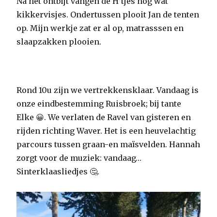
Na het ontbijt vangen de H’tjes nog wat
kikkervisjes. Ondertussen plooit Jan de tenten
op. Mijn werkje zat er al op, matrasssen en
slaapzakken plooien.
Rond 10u zijn we vertrekkensklaar. Vandaag is
onze eindbestemming Ruisbroek; bij tante
Elke 😀. We verlaten de Ravel van gisteren en
rijden richting Waver. Het is een heuvelachtig
parcours tussen graan-en maïsvelden. Hannah
zorgt voor de muziek: vandaag…
Sinterklaasliedjes 🤔.