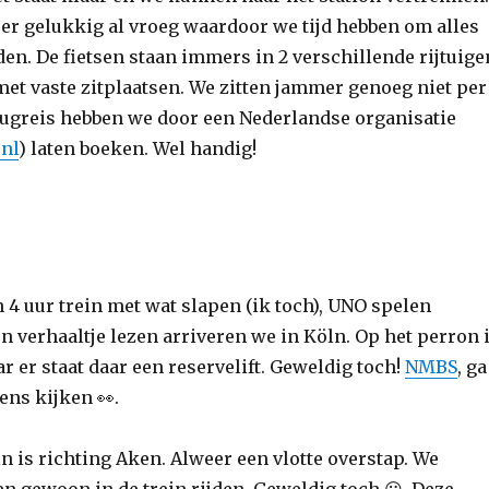
 er gelukkig al vroeg waardoor we tijd hebben om alles
aden. De fietsen staan immers in 2 verschillende rijtuige
met vaste zitplaatsen. We zitten jammer genoeg niet per
ugreis hebben we door een Nederlandse organisatie
nl
) laten boeken. Wel handig!
 4 uur trein met wat slapen (ik toch), UNO spelen
en verhaaltje lezen arriveren we in Köln. Op het perron 
ar er staat daar een reservelift. Geweldig toch!
NMBS
, ga
ens kijken 👀.
n is richting Aken. Alweer een vlotte overstap. We
n gewoon in de trein rijden. Geweldig toch 😀. Deze