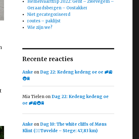
Hemelvaarttrip 2022: Gent – Zwevegem –
Geraardsbergen – Oostakker
Niet gecategoriseerd
routes – paklijst
Wie zijn we?
n
Recente reacties
Anke
on
Dag 22: Kedeng kedeng oe oe 🚞🚉
🚇🚆
t
Mia Tielen
on
Dag 22: Kedeng kedeng oe
oe 🚞🚉🚇🚆
Anke
on
Dag 10: The white cliffs of Møns
Klint (🚴‍♀️Tøvelde – Stege: 47,83 km)