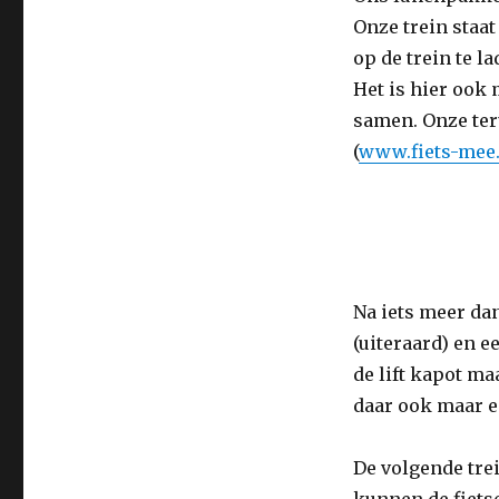
–
Onze trein staat
Oostakker
op de trein te l
(28
fietskilometers)
Het is hier ook 
samen. Onze ter
(
www.fiets-mee.
Na iets meer dan
(uiteraard) en e
de lift kapot ma
daar ook maar e
De volgende trei
kunnen de fietse