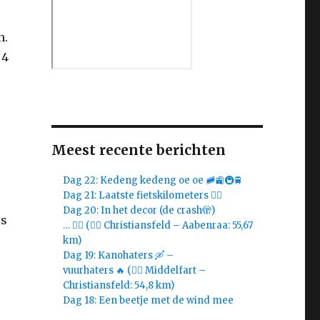
n.
 4
Meest recente berichten
Dag 22: Kedeng kedeng oe oe 🚞🚉🚇🚆
Dag 21: Laatste fietskilometers 🚴‍♀️
Dag 20: In het decor (de crash🫣)
is
… 🚴‍♀️ (🚴‍♀️ Christiansfeld – Aabenraa: 55,67
km)
Dag 19: Kanohaters 🛶 –
vuurhaters 🔥 (🚴‍♀️ Middelfart –
Christiansfeld: 54,8 km)
Dag 18: Een beetje met de wind mee