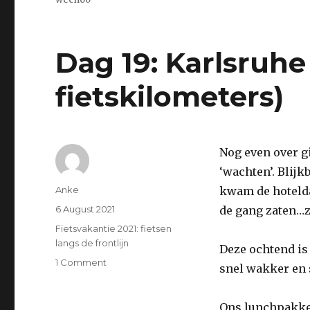
Dag 19: Karlsruhe
fietskilometers)
Nog even over gi
‘wachten’. Blij
Author
Anke
kwam de hotelda
Posted
6 August 2021
de gang zaten…z
on
Categories
Fietsvakantie 2021: fietsen
langs de frontlijn
Deze ochtend is 
1 Comment
on
snel wakker en s
Dag
19:
Karlsruhe
Ons lunchpakket