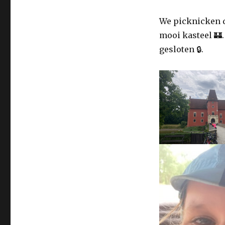
We picknicken d
mooi kasteel 🏰
gesloten 🔒.