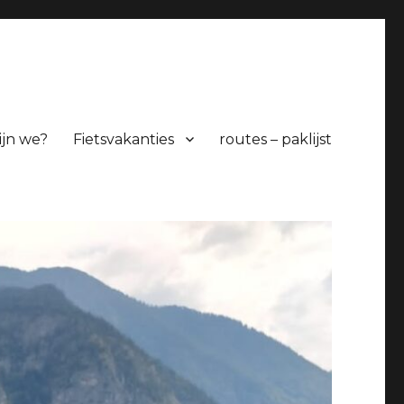
ijn we?
Fietsvakanties
routes – paklijst