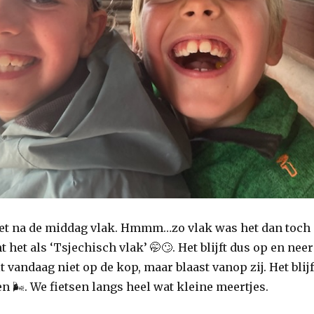
het na de middag vlak. Hmmm…zo vlak was het dan toch
 het als ‘Tsjechisch vlak’ 🤭🙄. Het blijft dus op en neer
t vandaag niet op de kop, maar blaast vanop zij. Het blijf
 🌬️. We fietsen langs heel wat kleine meertjes.