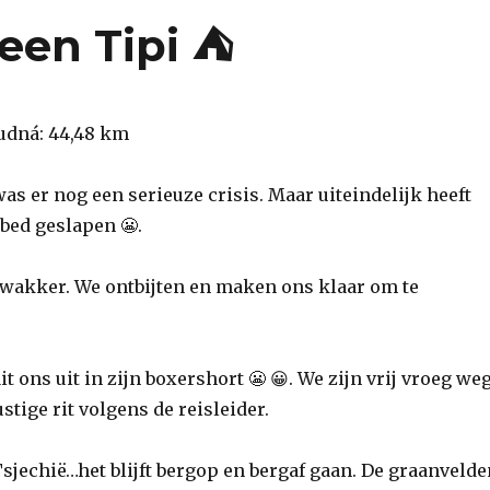
 een Tipi ⛺️
udná: 44,48 km
s er nog een serieuze crisis. Maar uiteindelijk heeft
 bed geslapen 😬.
 wakker. We ontbijten en maken ons klaar om te
 ons uit in zijn boxershort 😬 😀. We zijn vrij vroeg weg
stige rit volgens de reisleider.
 Tsjechië…het blijft bergop en bergaf gaan. De graanvelde