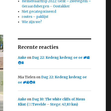
Hemelvaarttrip 2022: Gent – Zwevegem –
Geraardsbergen – Oostakker
Niet gecategoriseerd
routes – paklijst
Wie zijn we?
Recente reacties
Anke
on
Dag 22: Kedeng kedeng oe oe 🚞🚉
🚇🚆
Mia Tielen
on
Dag 22: Kedeng kedeng oe
oe 🚞🚉🚇🚆
Anke
on
Dag 10: The white cliffs of Møns
Klint (🚴‍♀️Tøvelde – Stege: 47,83 km)