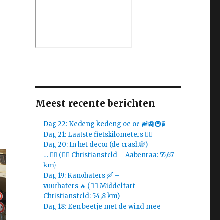
Meest recente berichten
Dag 22: Kedeng kedeng oe oe 🚞🚉🚇🚆
Dag 21: Laatste fietskilometers 🚴‍♀️
Dag 20: In het decor (de crash🫣)
… 🚴‍♀️ (🚴‍♀️ Christiansfeld – Aabenraa: 55,67
km)
Dag 19: Kanohaters 🛶 –
vuurhaters 🔥 (🚴‍♀️ Middelfart –
Christiansfeld: 54,8 km)
Dag 18: Een beetje met de wind mee