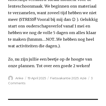
lenteschoonmaak. We beginnen ons materiaal
te verzamelen, want zoveel tijd hebben we niet
meer (STRESS!! Vooral bij mij dan 😉 ). Gelukkig
start ons ouderschapsverlof vanaf 1 mei en
hebben we nog de volle 5 dagen om alles klaar
te maken (hmmm….NOT…We hebben nog heel
wat activiteiten die dagen..).
Zo, nu zijn jullie een beetje op de hoogte van
onze plannen. Tot over een goede 2 weken!
Author
Anke
Posted
19 April 2025
Categories
Fietsvakantie 2025: Azië
3
on
Comments
on
Aftellen