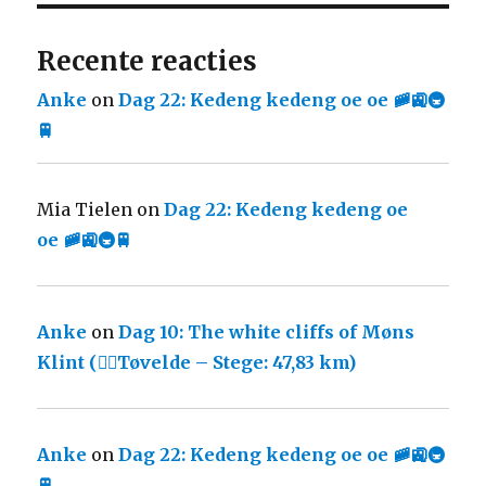
Recente reacties
Anke
on
Dag 22: Kedeng kedeng oe oe 🚞🚉🚇
🚆
Mia Tielen
on
Dag 22: Kedeng kedeng oe
oe 🚞🚉🚇🚆
Anke
on
Dag 10: The white cliffs of Møns
Klint (🚴‍♀️Tøvelde – Stege: 47,83 km)
Anke
on
Dag 22: Kedeng kedeng oe oe 🚞🚉🚇
🚆