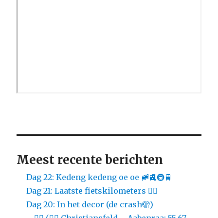
Meest recente berichten
Dag 22: Kedeng kedeng oe oe 🚞🚉🚇🚆
Dag 21: Laatste fietskilometers 🚴‍♀️
Dag 20: In het decor (de crash🫣)
… 🚴‍♀️ (🚴‍♀️ Christiansfeld – Aabenraa: 55,67