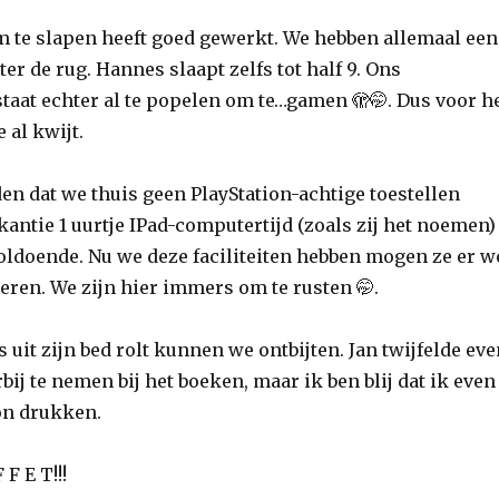
m te slapen heeft goed gewerkt. We hebben allemaal een
er de rug. Hannes slaapt zelfs tot half 9. Ons
taat echter al te popelen om te…gamen 🫣🤭. Dus voor h
e al kwijt.
den dat we thuis geen PlayStation-achtige toestellen
kantie 1 uurtje IPad-computertijd (zoals zij het noemen)
voldoende. Nu we deze faciliteiten hebben mogen ze er w
teren. We zijn hier immers om te rusten 🤭.
it zijn bed rolt kunnen we ontbijten. Jan twijfelde eve
rbij te nemen bij het boeken, maar ik ben blij dat ik even
on drukken.
 F E T!!!