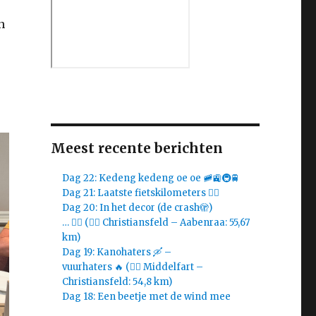
n
Meest recente berichten
Dag 22: Kedeng kedeng oe oe 🚞🚉🚇🚆
Dag 21: Laatste fietskilometers 🚴‍♀️
Dag 20: In het decor (de crash🫣)
… 🚴‍♀️ (🚴‍♀️ Christiansfeld – Aabenraa: 55,67
km)
Dag 19: Kanohaters 🛶 –
vuurhaters 🔥 (🚴‍♀️ Middelfart –
Christiansfeld: 54,8 km)
Dag 18: Een beetje met de wind mee