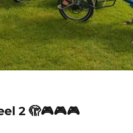
el 2 🫣🎮🎮🎮