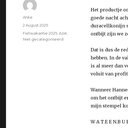
Het productje o
Author
Anke
goede nacht acht
Posted
2 August 2025
duracellkonijn s
on
Categories
Fietsvakantie 2025: Azië
,
ontbijt zijn we z
Niet gecategoriseerd
Dat is dus de re
hebben. In de va
is al meer dan 
voluit van profi
Wanneer Hannes u
om het ontbijt e
mijn stempel k
W A T.E E N.B U F