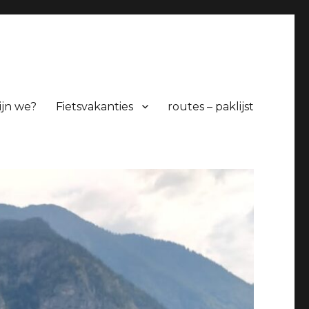
ijn we?
Fietsvakanties
routes – paklijst