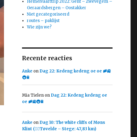
Hemelvaarttrip 2022: Gent – Zwevegem –
Geraardsbergen – Oostakker
Niet gecategoriseerd
routes – paklijst
Wie zijn we?
Recente reacties
Anke
on
Dag 22: Kedeng kedeng oe oe 🚞🚉
🚇🚆
Mia Tielen
on
Dag 22: Kedeng kedeng oe
oe 🚞🚉🚇🚆
Anke
on
Dag 10: The white cliffs of Møns
Klint (🚴‍♀️Tøvelde – Stege: 47,83 km)