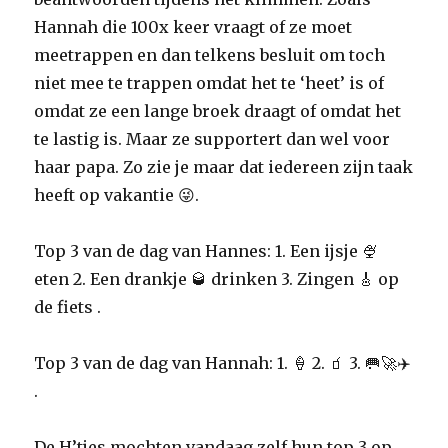
Hannah die 100x keer vraagt of ze moet
meetrappen en dan telkens besluit om toch
niet mee te trappen omdat het te ‘heet’ is of
omdat ze een lange broek draagt of omdat het
te lastig is. Maar ze supportert dan wel voor
haar papa. Zo zie je maar dat iedereen zijn taak
heeft op vakantie 😜.
Top 3 van de dag van Hannes: 1. Een ijsje 🍨
eten 2. Een drankje 🥃 drinken 3. Zingen 🎸 op
de fiets .
Top 3 van de dag van Hannah: 1. 🍦 2. 🧃 3. 🥅🚀✈️
.
De H’tjes mochten vandaag zelf hun top 3 op