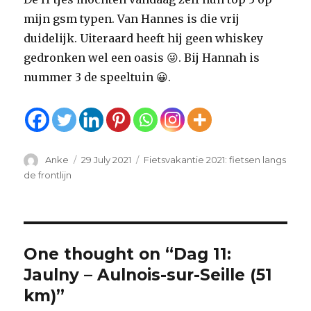
mijn gsm typen. Van Hannes is die vrij
duidelijk. Uiteraard heeft hij geen whiskey
gedronken wel een oasis 😜. Bij Hannah is
nummer 3 de speeltuin 😀.
Author
Anke
Posted
29 July 2021
Categories
Fietsvakantie 2021: fietsen langs
on
de frontlijn
One thought on “Dag 11:
Jaulny – Aulnois-sur-Seille (51
km)”