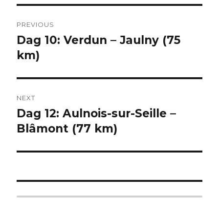
Post
PREVIOUS
navigation
Dag 10: Verdun – Jaulny (75
Previous
km)
post:
NEXT
Dag 12: Aulnois-sur-Seille –
Next
Blâmont (77 km)
post: