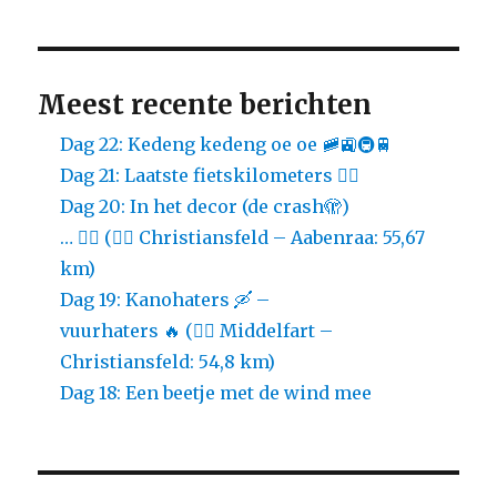
Meest recente berichten
Dag 22: Kedeng kedeng oe oe 🚞🚉🚇🚆
Dag 21: Laatste fietskilometers 🚴‍♀️
Dag 20: In het decor (de crash🫣)
… 🚴‍♀️ (🚴‍♀️ Christiansfeld – Aabenraa: 55,67
km)
Dag 19: Kanohaters 🛶 –
vuurhaters 🔥 (🚴‍♀️ Middelfart –
Christiansfeld: 54,8 km)
Dag 18: Een beetje met de wind mee