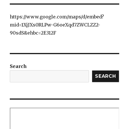
https://www.google.com/maps/d/embed?
mid=1XjJXs0RLPw-G6oeXqd7ZWCLZZ2-
90sdS&ehbc=2E312F
Search
SEARCH